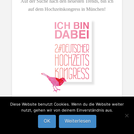
Auf der Suche nach den neuesten Trends, bin ich
auf dem Hochzeitskongress in München!
Diese Website benutzt Cookies. Wenn du die Website weiter
nutzt, gehen wir von deinem Einverständnis aus.
OK
Weiterlesen